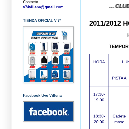
Contacto...
... CLUB BALON
v74villena@gmail.com
TIENDA OFICIAL V-74
2011/2012
TEMPORA
HORA
LU
PISTA A
17:30-
Facebook Uve Villena
19:00
18:30-
Cadete
20:00
masc