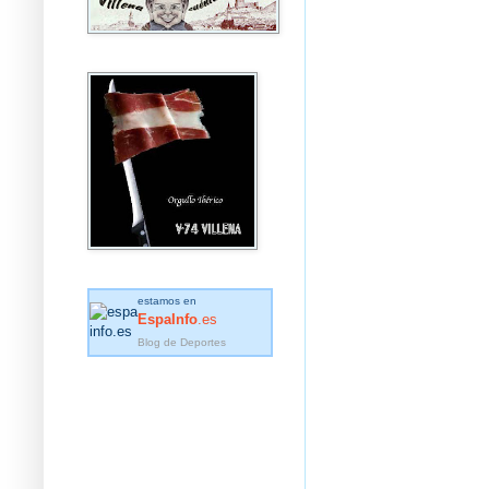
estamos en
EspaInfo
.es
Blog de Deportes