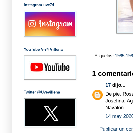
Instagram uve74
YouTube V-74 Villena
Etiquetas:
1985-19
1 comentari
17
dijo...
Twitter @Uvevillena
De pie, Ros
Josefina. Ag
Navalón.
14 may 2020
Publicar un co