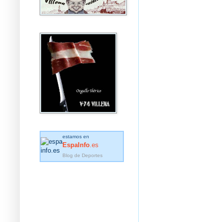
estamos en
EspaInfo
.es
Blog de Deportes