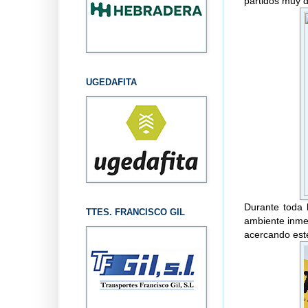
partidos muy d
UGEDAFITA
Durante toda l
TTES. FRANCISCO GIL
ambiente inme
acercando este