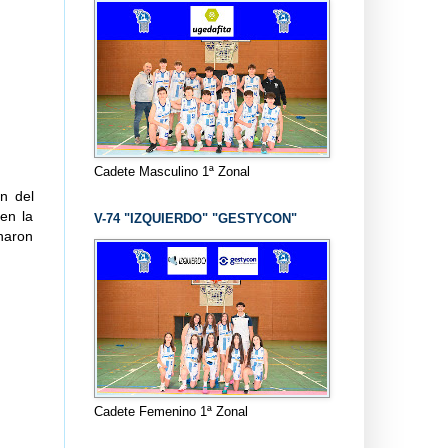
Cadete Masculino 1ª Zonal
n del
en la
V-74 "IZQUIERDO" "GESTYCON"
naron
Cadete Femenino 1ª Zonal