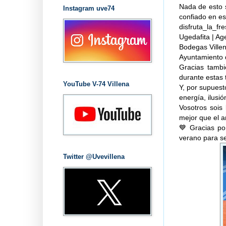
Nada de esto 
Instagram uve74
confiado en es
disfruta_la_fr
Ugedafita | A
Bodegas Ville
Ayuntamiento 
Gracias tambi
durante estas
YouTube V-74 Villena
Y, por supuest
energía, ilusi
Vosotros sois
mejor que el an
💙 Gracias po
verano para se
Twitter @Uvevillena