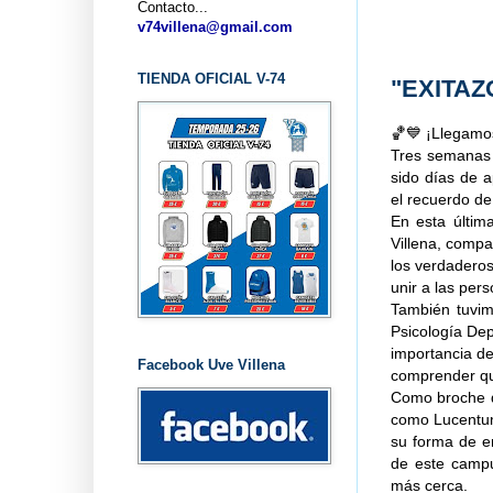
Contacto...
...
v74villena@gmail.com
TIENDA OFICIAL V-74
"EXITAZ
🏀💙 ¡Llegamo
Tres semanas
sido días de 
el recuerdo de
En esta últim
Villena, compa
los verdadero
unir a las per
También tuvim
Psicología Dep
importancia de
Facebook Uve Villena
comprender qu
Como broche de 
como Lucentum
su forma de e
de este campu
más cerca.