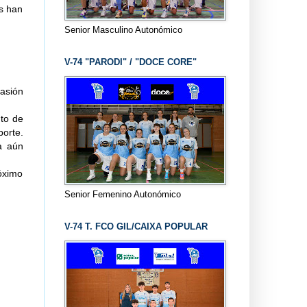
s han
Senior Masculino Autonómico
V-74 "PARODI" / "DOCE CORE"
asión
nto de
porte.
a aún
óximo
Senior Femenino Autonómico
V-74 T. FCO GIL/CAIXA POPULAR