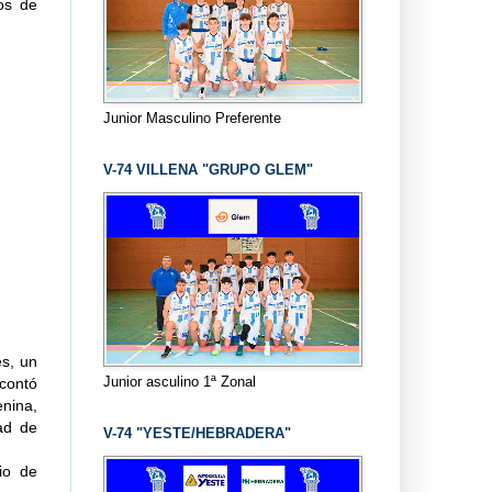
os de
Junior Masculino Preferente
V-74 VILLENA "GRUPO GLEM"
es, un
Junior asculino 1ª Zonal
 contó
nina,
ad de
V-74 "YESTE/HEBRADERA"
io de