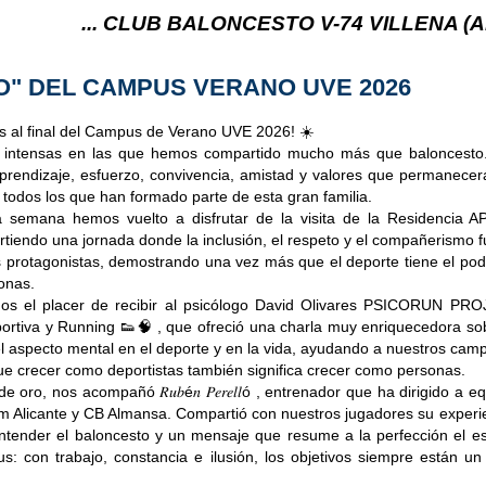
 CLUB BALONCESTO V-74 VILLENA (ALICANTE) ... V
O" DEL CAMPUS VERANO UVE 2026
s al final del Campus de Verano UVE 2026! ☀️
 intensas en las que hemos compartido mucho más que baloncesto
aprendizaje, esfuerzo, convivencia, amistad y valores que permanece
 todos los que han formado parte de esta gran familia.
a semana hemos vuelto a disfrutar de la visita de la Residencia A
rtiendo una jornada donde la inclusión, el respeto y el compañerismo 
s protagonistas, demostrando una vez más que el deporte tiene el po
sonas.
os el placer de recibir al psicólogo David Olivares PSICORUN PRO
ortiva y Running 👟🧠 , que ofreció una charla muy enriquecedora so
l aspecto mental en el deporte y en la vida, ayudando a nuestros cam
e crecer como deportistas también significa crecer como personas.
oro, nos acompañó 𝑅𝑢𝑏é𝑛 𝑃𝑒𝑟𝑒𝑙𝑙ó , entrenador que ha dirigido a e
 Alicante y CB Almansa. Compartió con nuestros jugadores su experie
ntender el baloncesto y un mensaje que resume a la perfección el es
s: con trabajo, constancia e ilusión, los objetivos siempre están u