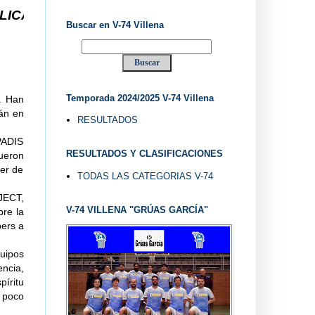
-74 VILLENA DESDE 1.974 ... EL "UVE" ...
Buscar en V-74 Villena
Temporada 2024/2025 V-74 Villena
. Han
rán en
RESULTADOS
PADIS
RESULTADOS Y CLASIFICACIONES
fueron
der de
TODAS LAS CATEGORIAS V-74
JECT,
V-74 VILLENA "GRÚAS GARCÍA"
bre la
pers a
quipos
ncia,
píritu
n poco