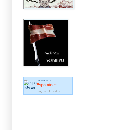
estamos en
EspaInfo
.es
Blog de Deportes