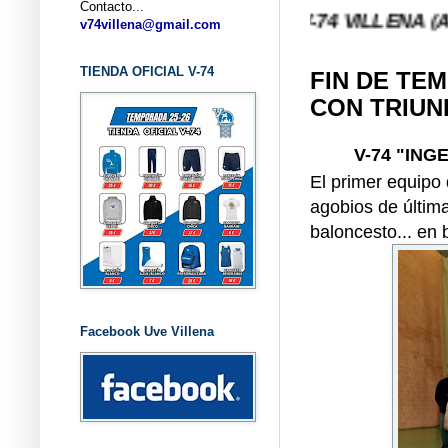
Contacto...
... CLUB BALONCESTO V-74 VILLENA (ALICANTE) .
v74villena@gmail.com
TIENDA OFICIAL V-74
FIN DE TE
CON TRIUN
V-74 "ING
El primer equipo 
agobios de última
baloncesto... en b
Facebook Uve Villena