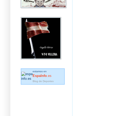
estamos en
EspaInfo
.es
Blog de Deportes