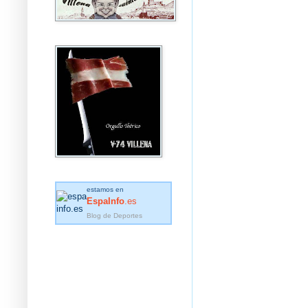
estamos en
EspaInfo
.es
Blog de Deportes