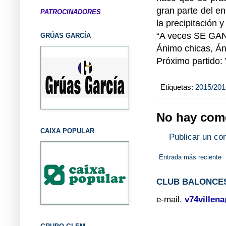
gran parte del en
PATROCINADORES
la precipitación 
“A veces SE GA
GRÚAS GARCÍA
Ánimo chicas, Á
Próximo partido:
Etiquetas:
2015/201
No hay come
CAIXA POPULAR
Publicar un co
Entrada más reciente
CLUB BALONCES
e-mail.
v74villen