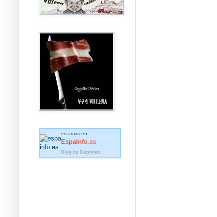
estamos en
EspaInfo
.es
Blog de Deportes