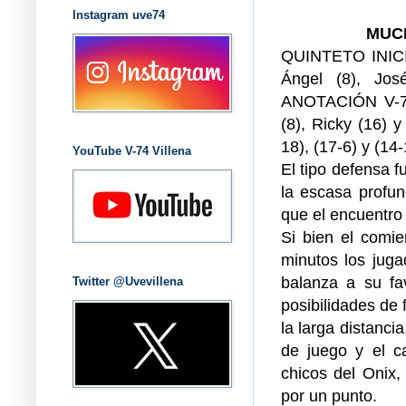
Instagram uve74
MUC
QUINTETO INICIA
Ángel (8), J
ANOTACIÓN V-74:
(8), Ricky (16)
18), (17-6) y (14-
YouTube V-74 Villena
El tipo defensa f
la escasa profun
que el encuentro
Si bien el comie
minutos los juga
balanza a su fa
Twitter @Uvevillena
posibilidades de 
la larga distanci
de juego y el c
chicos del Onix,
por un punto.