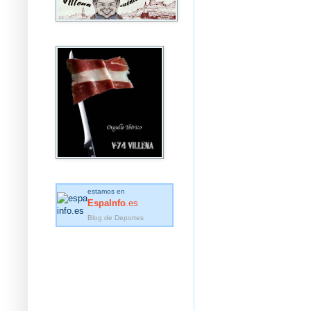
estamos en
EspaInfo
.es
Blog de Deportes