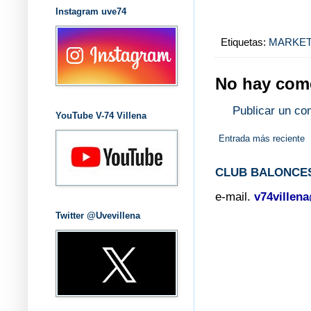
Instagram uve74
Etiquetas:
MARKET
No hay come
Publicar un co
YouTube V-74 Villena
Entrada más reciente
CLUB BALONCES
e-mail.
v74villen
Twitter @Uvevillena