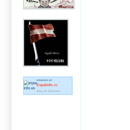
estamos en
EspaInfo
.es
Blog de Deportes