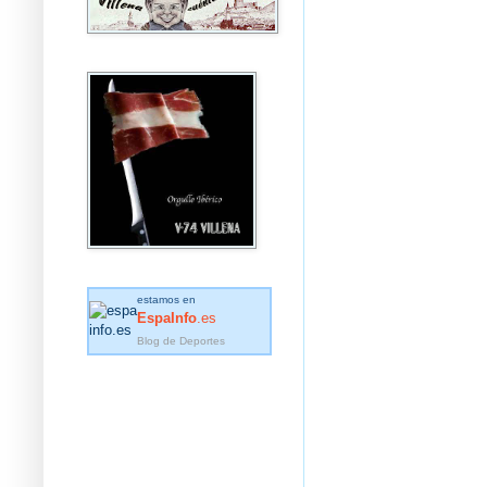
estamos en
EspaInfo
.es
Blog de Deportes