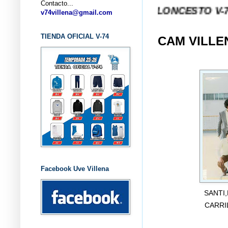
Contacto...
... CLUB BALONCESTO V-74 VILLENA 
v74villena@gmail.com
TIENDA OFICIAL V-74
CAM VILLEN
Facebook Uve Villena
SANTI
CARRI