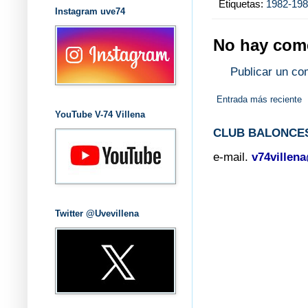
Etiquetas:
1982-19
Instagram uve74
No hay come
Publicar un co
Entrada más reciente
YouTube V-74 Villena
CLUB BALONCES
e-mail.
v74villen
Twitter @Uvevillena