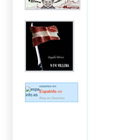
estamos en
EspaInfo
.es
Blog de Deportes