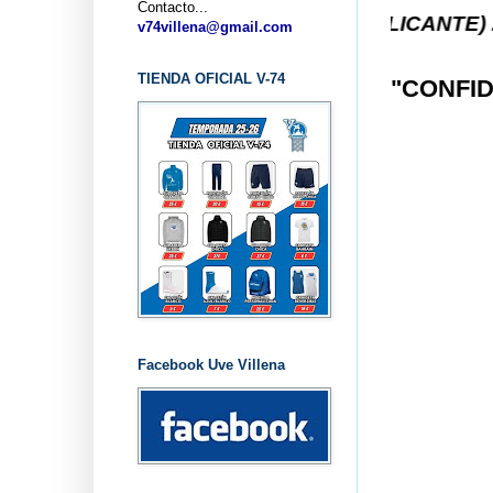
Contacto...
LONCESTO V-74 VILLENA (ALICANTE) ... V-74 VILL
v74villena@gmail.com
TIENDA OFICIAL V-74
"CONFID
Facebook Uve Villena