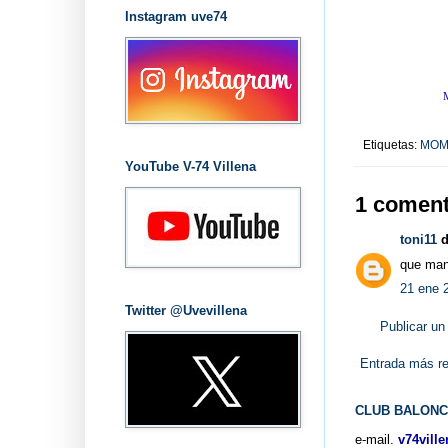
Instagram uve74
Etiquetas:
MOM
YouTube V-74 Villena
1 coment
toni11
di
que mane
21 ene 
Twitter @Uvevillena
Publicar un
Entrada más re
CLUB BALONC
e-mail.
v74vill