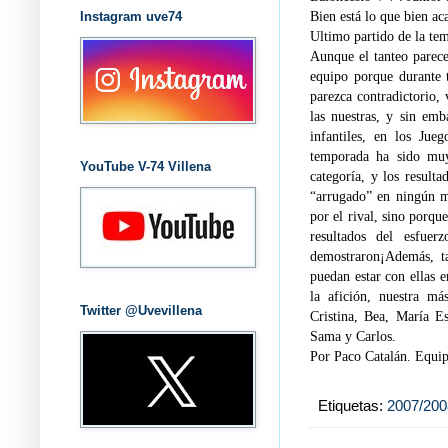
Bien está lo que bien ac
Instagram uve74
Ultimo partido de la te
Aunque el tanteo parec
equipo porque durante t
parezca contradictorio,
las nuestras, y sin emb
infantiles, en los Jue
temporada ha sido muy
YouTube V-74 Villena
categoría, y los result
“arrugado” en ningún mo
por el rival, sino porqu
resultados del esfue
demostraron¡Además, t
puedan estar con ellas 
la afición, nuestra m
Twitter @Uvevillena
Cristina, Bea, María E
Sama y Carlos.
Por Paco Catalán.
Equip
Etiquetas:
2007/200