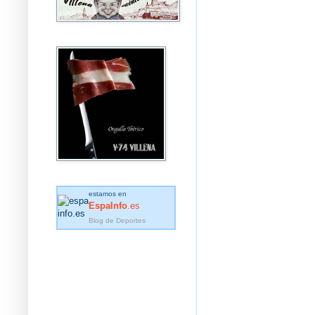
estamos en
EspaInfo
.es
Blog de Deportes