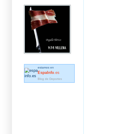
estamos en
EspaInfo
.es
Blog de Deportes