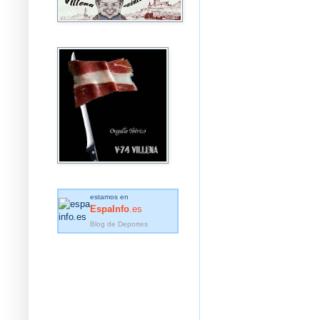
estamos en
EspaInfo
.es
Blog de Deportes