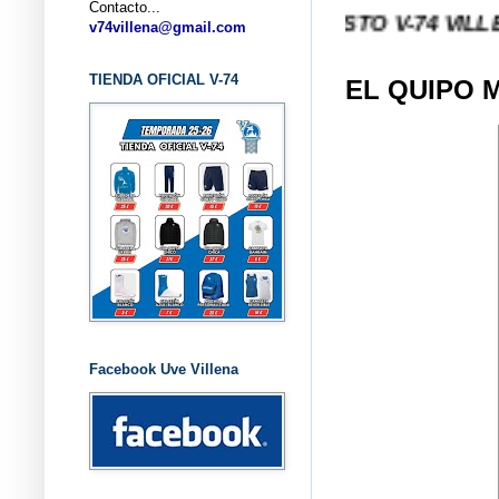
Contacto...
... CLUB BALONCESTO V-74 VILLENA (ALICA
v74villena@gmail.com
TIENDA OFICIAL V-74
EL QUIPO 
Facebook Uve Villena