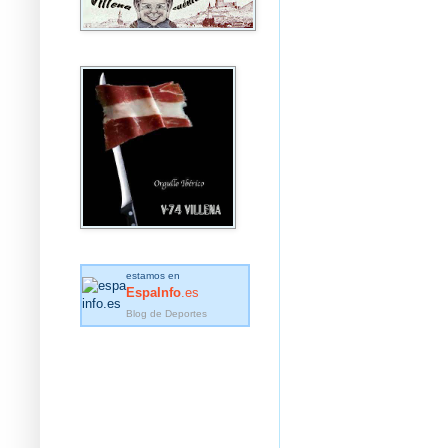
estamos en
EspaInfo
.es
Blog de Deportes