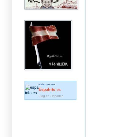
estamos en
EspaInfo
.es
Blog de Deportes