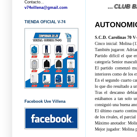
Contacto...
... CLUB BALONCES
v74villena@gmail.com
TIENDA OFICIAL V-74
AUTONOMIC
S.C.D. Carolinas 70 V
Cinco inicial: Molina (1
También jugaron: Adrian 
Partido difícil el que 
categoría Senior mascu
El partido comenzó muy
interiores como de los ex
En el segundo cuarto cam
lo que dio resultado a u
Tras el descanso debía
estábamos a tan solo un
Facebook Uve Villena
consiguió una buena anot
El último cuarto contin
de los rivales, el parcia
Máximo anotador: Molin
Mejor jugador: Molina po