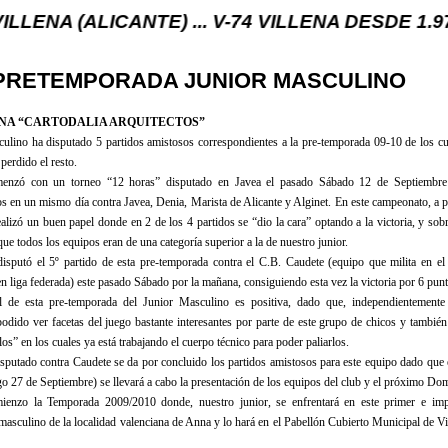
CANTE) ... V-74 VILLENA DESDE 1.974 ... EL "U
0 PRETEMPORADA JUNIOR MASCULINO
LENA “CARTODALIA ARQUITECTOS”
ulino ha disputado 5 partidos amistosos correspondientes a la pre-temporada 09-10 de los cu
perdido el resto.
enzó con un torneo “12 horas” disputado en Javea el pasado Sábado 12 de Septiembr
os en un mismo día contra Javea, Denia, Marista de Alicante y Alginet. En este campeonato, a p
ealizó un buen papel donde en 2 de los 4 partidos se “dio la cara” optando a la victoria, y sob
ue todos los equipos eran de una categoría superior a la de nuestro junior.
disputó el 5º partido de esta pre-temporada contra el C.B. Caudete (equipo que milita en e
n liga federada) este pasado Sábado por la mañana, consiguiendo esta vez la victoria por 6 punt
l de esta pre-temporada del Junior Masculino es positiva, dado que, independientemente
podido ver facetas del juego bastante interesantes por parte de este grupo de chicos y también
los” en los cuales ya está trabajando el cuerpo técnico para poder paliarlos.
sputado contra Caudete se da por concluido los partidos amistosos para este equipo dado que e
27 de Septiembre) se llevará a cabo la presentación de los equipos del club y el próximo Do
ienzo la Temporada 2009/2010 donde, nuestro junior, se enfrentará en este primer e imp
 masculino de la localidad valenciana de Anna y lo hará en el Pabellón Cubierto Municipal de Vi