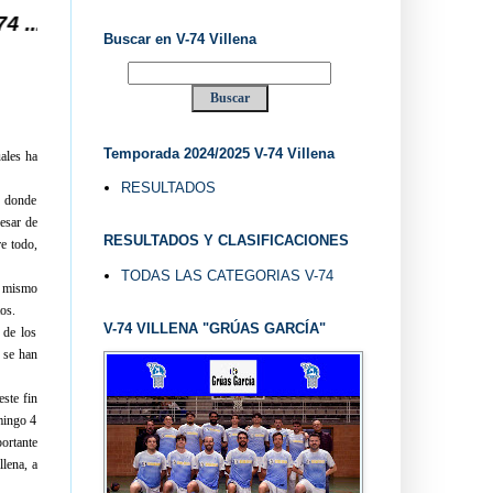
VE" ...
Buscar en V-74 Villena
Temporada 2024/2025 V-74 Villena
ales ha
RESULTADOS
e donde
esar de
RESULTADOS Y CLASIFICACIONES
re todo,
TODAS LAS CATEGORIAS V-74
l mismo
os.
V-74 VILLENA "GRÚAS GARCÍA"
 de los
 se han
ste fin
mingo 4
ortante
llena, a