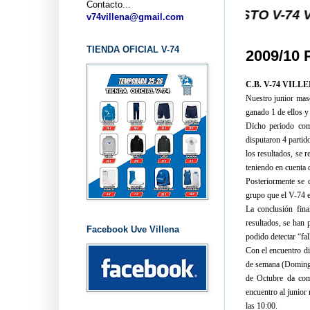
Contacto...
... CLUB BALONCESTO V-74 VILLENA (ALI
v74villena@gmail.com
TIENDA OFICIAL V-74
2009/1
C.B. V-74 VIL
Nuestro junior masc
ganado 1 de ellos y 
Dicho periodo com
disputaron 4 partid
los resultados, se r
teniendo en cuenta q
Posteriormente se 
grupo que el V-74 e
La conclusión fina
resultados, se han 
Facebook Uve Villena
podido detectar “fal
Con el encuentro di
de semana (Domingo 
de Octubre da com
encuentro al junior
las 10:00.