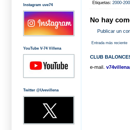
Etiquetas:
2000-20
Instagram uve74
No hay come
Publicar un co
Entrada más reciente
YouTube V-74 Villena
CLUB BALONCES
e-mail.
v74villen
Twitter @Uvevillena