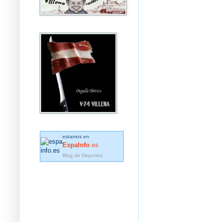
estamos en
EspaInfo
.es
Blog de Deportes