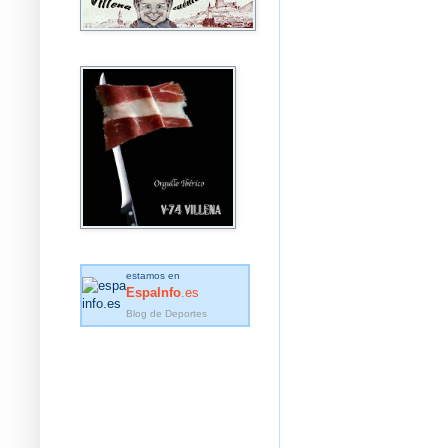
estamos en
EspaInfo
.es
Blog de Deportes