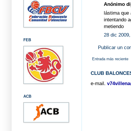
Anónimo dij
lástima que 
intentando a
metiendo
28 dic 2009,
FEB
Publicar un co
Entrada más reciente
CLUB BALONCES
e-mail.
v74villen
ACB