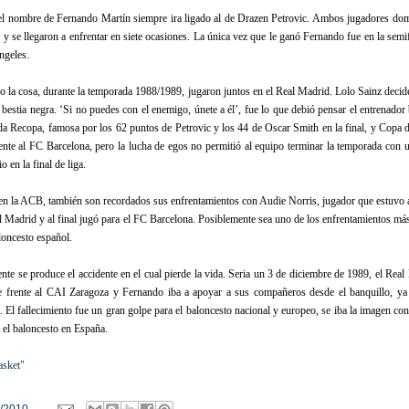
el nombre de Fernando Martín siempre ira ligado al de Drazen Petrovic. Ambos jugadores do
y se llegaron a enfrentar en siete ocasiones. La única vez que le ganó Fernando fue en la semi
ngeles.
o la cosa, durante la temporada 1988/1989, jugaron juntos en el Real Madrid. Lolo Sainz decide
 bestia negra. ‘Si no puedes con el enemigo, únete a él’, fue lo que debió pensar el entrenador
a Recopa, famosa por los 62 puntos de Petrovic y los 44 de Oscar Smith en la final, y Copa d
rente al FC Barcelona, pero la lucha de egos no permitió al equipo terminar la temporada con 
 en la final de liga.
en la ACB, también son recordados sus enfrentamientos con Audie Norris, jugador que estuvo 
al Madrid y al final jugó para el FC Barcelona. Posiblemente sea uno de los enfrentamientos má
aloncesto español.
nte se produce el accidente en el cual pierde la vida. Seria un 3 de diciembre de 1989, el Rea
de frente al CAI Zaragoza y Fernando iba a apoyar a sus compañeros desde el banquillo, ya
 El fallecimiento fue un gran golpe para el baloncesto nacional y europeo, se iba la imagen con
a el baloncesto en España.
asket"
/2010