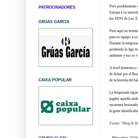
Pero posiblemente 
PATROCINADORES
Europa a su merced 
los JJOO de Los Á
GRÚAS GARCÍA
Pero aquí no termin
para su equipo a su
Durante la temporad
perdiendo la liga f
ambiente y eso se vio
A nivel domestico, 
de fichar por el Re
CAIXA POPULAR
de la historia del b
La temporada siguie
jugaba aquella tar
encuentra lesionado.
la gente identificab
Fuente: "Blog de B
Etiquetas:
2009