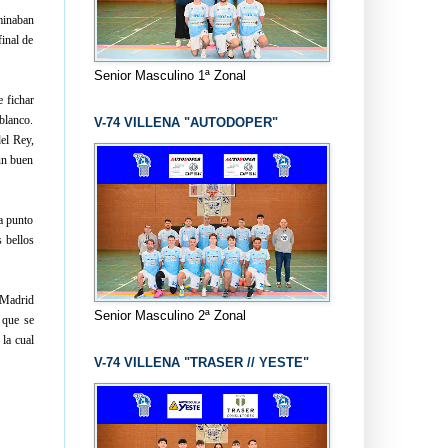
minaban
final de
Senior Masculino 1ª Zonal
 fichar
 blanco.
V-74 VILLENA "AUTODOPER"
el Rey,
un buen
a punto
s bellos
l Madrid
Senior Masculino 2ª Zonal
 que se
 la cual
V-74 VILLENA "TRASER // YESTE"