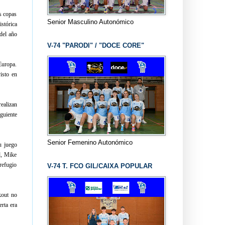
s copas
Senior Masculino Autonómico
stórica
del año
V-74 "PARODI" / "DOCE CORE"
Europa.
isto en
realizan
guiente
Senior Femenino Autonómico
u juego
d, Mike
refugio
V-74 T. FCO GIL/CAIXA POPULAR
kout no
erta era