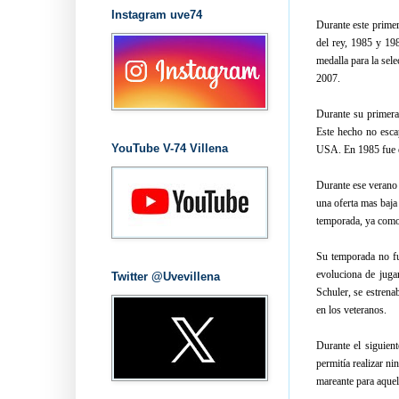
Instagram uve74
Durante este prime
del rey, 1985 y 19
medalla para la se
2007.
Durante su primera
Este hecho no esca
YouTube V-74 Villena
USA. En 1985 fue e
Durante ese verano 
una oferta mas baja
temporada, ya como 
Su temporada no fu
evoluciona de juga
Twitter @Uvevillena
Schuler, se estren
en los veteranos.
Durante el siguien
permitía realizar n
mareante para aquel