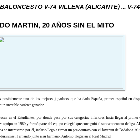
TO V-74 VILLENA (ALICANTE) ... V-74 VILLENA D
O MARTIN, 20 AÑOS SIN EL MITO
s posiblemente uno de los mejores jugadores que ha dado España, primer español en disp
 un increíble carácter ganador.
ucen en el Estudiantes, por donde pasa por sus categorías inferiores hasta llegar al primer 
r equipo en 1980 y formó parte del equipo colegial que consiguió el subcampeonato de liga. Al
pos se interesaron por él, incluso llego a firmar un pre-contrato con el Joventut de Badalona. Al 
durísimas, Fernando junto a su hermano, Antonio, llegarían al Real Madrid.