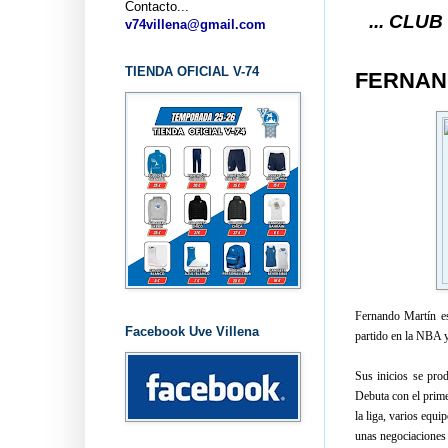
Contacto...
... CLUB BALONCES
v74villena@gmail.com
TIENDA OFICIAL V-74
FERNAND
Fernando Martín e
Facebook Uve Villena
partido en la NBA y
Sus inicios se prod
Debuta con el prime
la liga, varios equi
unas negociaciones 