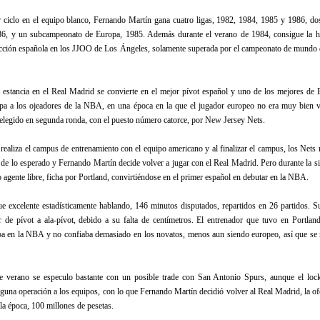
r ciclo en el equipo blanco, Fernando Martín gana cuatro ligas, 1982, 1984, 1985 y 1986, do
86, y un subcampeonato de Europa, 1985. Además durante el verano de 1984, consigue la hi
lección española en los JJOO de Los Ángeles, solamente superada por el campeonato de mundo 
 estancia en el Real Madrid se convierte en el mejor pívot español y uno de los mejores de 
pa a los ojeadores de la NBA, en una época en la que el jugador europeo no era muy bien v
legido en segunda ronda, con el puesto número catorce, por New Jersey Nets.
realiza el campus de entrenamiento con el equipo americano y al finalizar el campus, los Nets 
 de lo esperado y Fernando Martín decide volver a jugar con el Real Madrid. Pero durante la si
agente libre, ficha por Portland, convirtiéndose en el primer español en debutar en la NBA.
e excelente estadísticamente hablando, 146 minutos disputados, repartidos en 26 partidos. S
r de pívot a ala-pívot, debido a su falta de centímetros. El entrenador que tuvo en Portlan
aba en la NBA y no confiaba demasiado en los novatos, menos aun siendo europeo, así que se 
te verano se especulo bastante con un posible trade con San Antonio Spurs, aunque el loc
inguna operación a los equipos, con lo que Fernando Martín decidió volver al Real Madrid, la of
la época, 100 millones de pesetas.