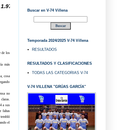
 "UVE" ...
Buscar en V-74 Villena
Temporada 2024/2025 V-74 Villena
RESULTADOS
 de los
RESULTADOS Y CLASIFICACIONES
vía más
TODAS LAS CATEGORIAS V-74
a, cosa
llegando
V-74 VILLENA "GRÚAS GARCÍA"
ensa no
 claras.
4 a sus
 faltas
e tembló
jando el