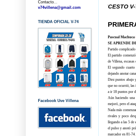
Contacto...
... CLUB BALONCESTO V-74 VILLENA 
v74villena@gmail.com
TIENDA OFICIAL V-74
PRIMER
Pascual Machuca
SE APRENDE D
Partido complicado 
El partido comenzó
de Villena, escasas 
El segundo cuarto 
dejando anotar cana
Diez puntos abajo y
que no ocurrió, las
a ir 18 puntos por d
Aún haciendo una 
Facebook Uve Villena
mejoró, pero el ata
Nada más comenzar e
rivales y poco des
llegando a las 5 de 
el pulso y anotó prá
marcador en 81-74.