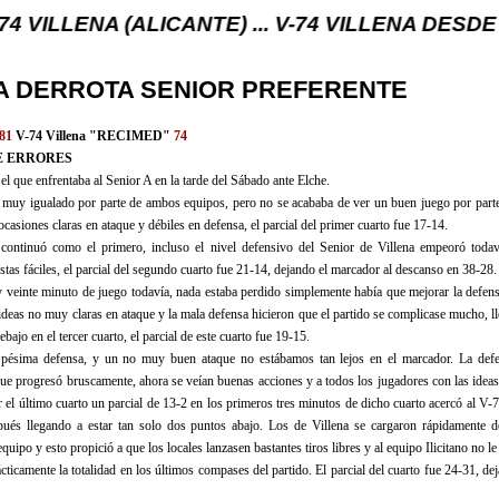
(ALICANTE) ... V-74 VILLENA DESDE 1.974 ... EL
A DERROTA SENIOR PREFERENTE
81
V-74 Villena "RECIMED"
74
E ERRORES
el que enfrentaba al Senior A en la tarde del Sábado ante Elche.
 muy igualado por parte de ambos equipos, pero no se acababa de ver un buen juego por parte
ocasiones claras en ataque y débiles en defensa, el parcial del primer cuarto fue 17-14.
continuó como el primero, incluso el nivel defensivo del Senior de Villena empeoró toda
stas fáciles, el parcial del segundo cuarto fue 21-14, dejando el marcador al descanso en 38-28.
 veinte minuto de juego todavía, nada estaba perdido simplemente había que mejorar la defens
 ideas no muy claras en ataque y la mala defensa hicieron que el partido se complicase mucho, 
ebajo en el tercer cuarto, el parcial de este cuarto fue 19-15.
pésima defensa, y un no muy buen ataque no estábamos tan lejos en el marcador. La def
que progresó bruscamente, ahora se veían buenas acciones y a todos los jugadores con las ideas
l último cuarto un parcial de 13-2 en los primeros tres minutos de dicho cuarto acercó al V-7
pués llegando a estar tan solo dos puntos abajo. Los de Villena se cargaron rápidamente de
equipo y esto propició a que los locales lanzasen bastantes tiros libres y al equipo Ilicitano no l
cticamente la totalidad en los últimos compases del partido. El parcial del cuarto fue 24-31, de