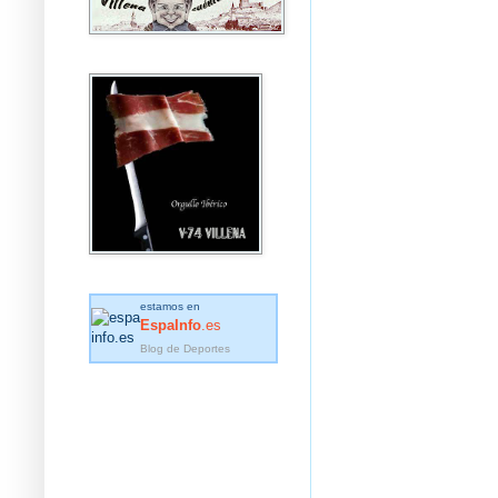
estamos en
EspaInfo
.es
Blog de Deportes