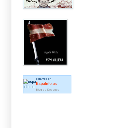
estamos en
EspaInfo
.es
Blog de Deportes