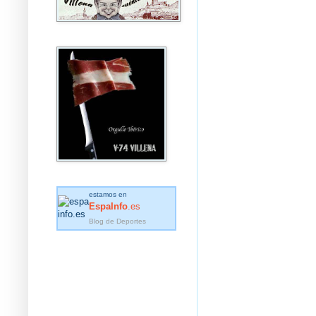
estamos en
EspaInfo
.es
Blog de Deportes