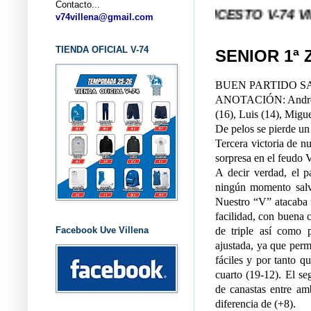
Contacto...
... CLUB BALONCESTO V-74 VILLENA (AL
v74villena@gmail.com
TIENDA OFICIAL V-74
SENIOR 1ª 
BUEN PARTIDO S
ANOTACIÓN: Andrés P 
(16), Luis (14), Migue
De pelos se pierde un
Tercera victoria de n
sorpresa en el feudo V
A decir verdad, el p
ningún momento salvo
Nuestro “V” atacaba 
facilidad, con buena c
Facebook Uve Villena
de triple así como 
ajustada, ya que perm
fáciles y por tanto q
cuarto (19-12). El s
de canastas entre am
diferencia de (+8).