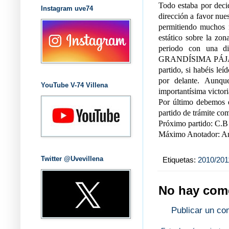
Todo estaba por deci
Instagram uve74
dirección a favor nue
permitiendo muchos r
estático sobre la zo
periodo con una d
GRANDÍSIMA PÁJARA y
partido, si habéis le
por delante. Aunqu
YouTube V-74 Villena
importantísima victoria
Por último debemos d
partido de trámite com
Próximo partido: C.B
Máximo Anotador: An
Twitter @Uvevillena
Etiquetas:
2010/201
No hay come
Publicar un co