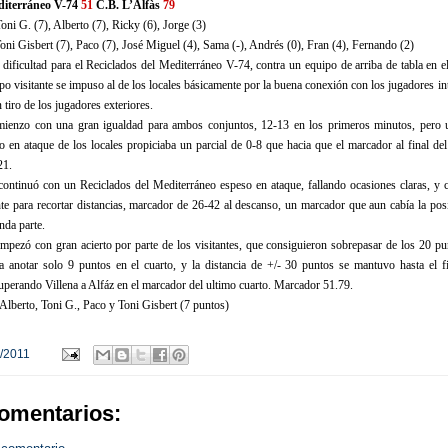
diterráneo V-74
51
C.B. L’Alfàs
79
 Toni G. (7), Alberto (7), Ricky (6), Jorge (3)
ni Gisbert (7), Paco (7), José Miguel (4), Sama (-), Andrés (0), Fran (4), Fernando (2)
n dificultad para el Reciclados del Mediterráneo V-74, contra un equipo de arriba de tabla en e
po visitante se impuso al de los locales básicamente por la buena conexión con los jugadores in
 tiro de los jugadores exteriores.
mienzo con una gran igualdad para ambos conjuntos, 12-13 en los primeros minutos, pero 
to en ataque de los locales propiciaba un parcial de 0-8 que hacia que el marcador al final de
21.
continuó con un Reciclados del Mediterráneo espeso en ataque, fallando ocasiones claras, y 
nte para recortar distancias, marcador de 26-42 al descanso, un marcador que aun cabía la posi
nda parte.
pezó con gran acierto por parte de los visitantes, que consiguieron sobrepasar de los 20 pu
a anotar solo 9 puntos en el cuarto, y la distancia de +/- 30 puntos se mantuvo hasta el fi
uperando Villena a Alfáz en el marcador del ultimo cuarto. Marcador 51.79.
lberto, Toni G., Paco y Toni Gisbert (7 puntos)
/2011
omentarios: