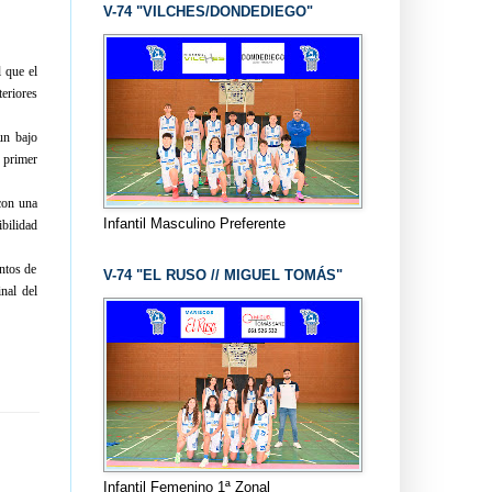
V-74 "VILCHES/DONDEDIEGO"
l que el
teriores
un bajo
l primer
con una
Infantil Masculino Preferente
bilidad
ntos de
V-74 "EL RUSO // MIGUEL TOMÁS"
nal del
Infantil Femenino 1ª Zonal