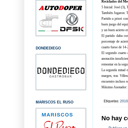
Reciclados del Me
5 Inicial: José (3),
También Jugaron: To
Partido a priori co
buen juego del equi
y un buen acierto en
El partido daba co
porcentaje de acier
cuarto fuese de 14-
DONDEDIEGO
El segundo cuarto 
anotación insuficie
remontar en la segu
La segunda mitad em
margen, tras Villen
encuentro incluso s
Máximo Anotador: A
Etiquetas:
2010
MARISCOS EL RUSO
No hay c