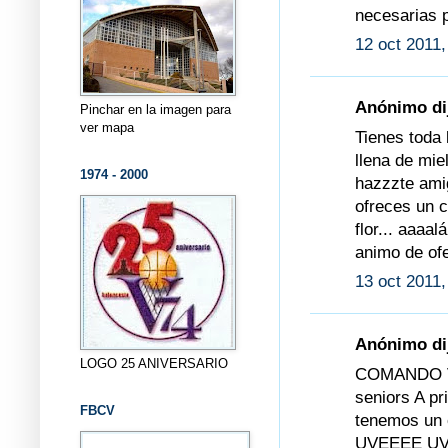
necesarias p
12 oct 2011,
Anónimo dij
Pinchar en la imagen para
ver mapa
Tienes toda 
llena de miel
1974 - 2000
hazzzte amig
ofreces un c
flor... aaaal
animo de of
13 oct 2011,
Anónimo dij
LOGO 25 ANIVERSARIO
COMANDO V74
seniors A pr
FBCV
tenemos un c
UVEEEE U