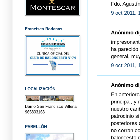
Fdo. Agustí
9 oct 2011, 
Francisco Rodenas
Anónimo dij
impresonante
ha parecido 
general, mu
9 oct 2011, 
Anónimo dij
LOCALIZACIÓN
En anterior
principal, y
Barrio San Francisco Villena
nuestro cari
965803163
patrocinio s
posteriores
PABELLÓN
no corran c
baloncesto d