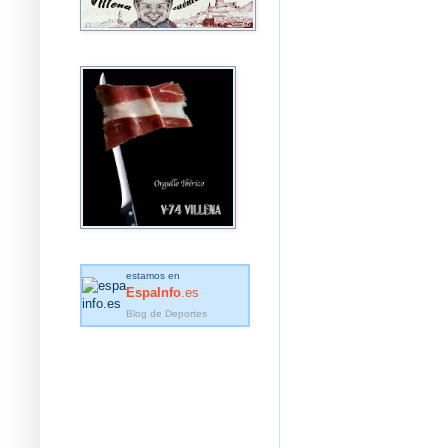
estamos en
EspaInfo
.es
Blog de Deportes