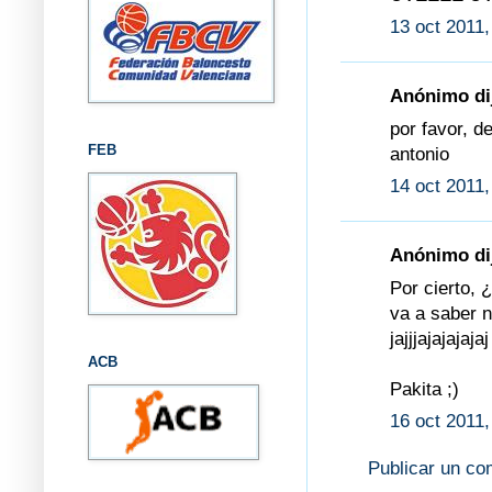
13 oct 2011,
Anónimo dij
por favor, d
FEB
antonio
14 oct 2011,
Anónimo dij
Por cierto, 
va a saber n
jajjjajajajajaj
ACB
Pakita ;)
16 oct 2011,
Publicar un co