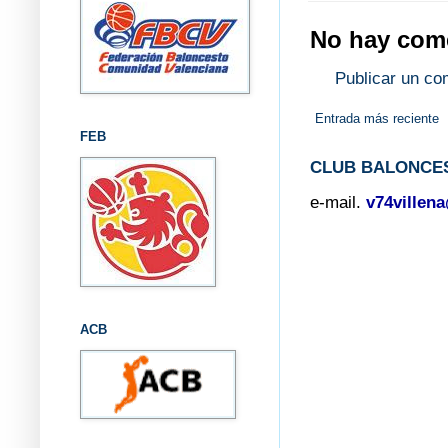
No hay come
Publicar un co
Entrada más reciente
FEB
CLUB BALONCES
e-mail.
v74villen
ACB