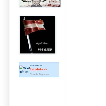
estamos en
EspaInfo
.es
Blog de Deportes