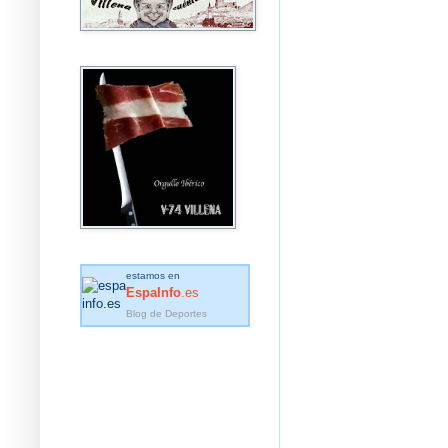
estamos en
EspaInfo
.es
Blog de Deportes