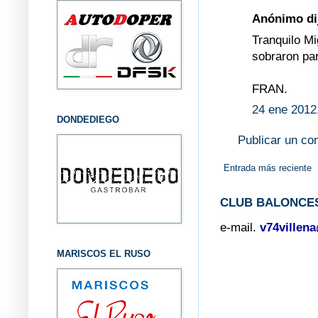
Anónimo dij
Tranquilo M
sobraron par
FRAN.
24 ene 2012
DONDEDIEGO
Publicar un co
Entrada más reciente
CLUB BALONCES
e-mail.
v74villen
MARISCOS EL RUSO