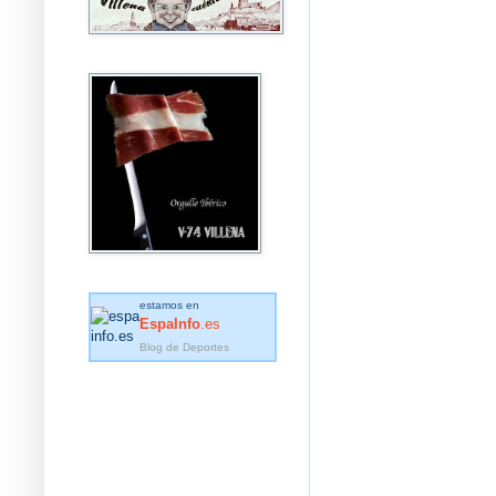
estamos en
EspaInfo
.es
Blog de Deportes