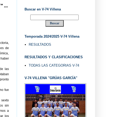
Buscar en V-74 Villena
Temporada 2024/2025 V-74 Villena
toria,
RESULTADOS
des de
nómica,
RESULTADOS Y CLASIFICACIONES
 haber
TODAS LAS CATEGORIAS V-74
de las
otaban
V-74 VILLENA "GRÚAS GARCÍA"
pronto
no fue
 sexto
os sin
amos a
ar los