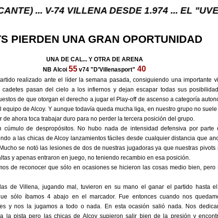
 V-74 VILLENA DESDE 1.974 ... EL "UVE" ...
TS PIERDEN UNA GRAN OPORTUNIDAD
UNA DE CAL... Y OTRA DE ARENA
55
40
NB Alcoi
v74 "D’Villenasport"
rtido realizado ante el líder la semana pasada, consiguiendo una importante vic
 cadetes pasan del cielo a los infiernos y dejan escapar todas sus posibilida
uestos de que otorgan el derecho a jugar el Play-off de ascenso a categoría auto
l equipo de Alcoy. Y aunque todavía queda mucha liga, en nuestro grupo no suele
ir de ahora toca trabajar duro para no perder la tercera posición del grupo.
un cúmulo de despropósitos. No hubo nada de intensidad defensiva por parte 
endo a las chicas de Alcoy lanzamientos fáciles desde cualquier distancia que an
ucho se notó las lesiones de dos de nuestras jugadoras ya que nuestras pivots 
altas y apenas entraron en juego, no teniendo recambio en esa posición.
os de reconocer que sólo en ocasiones se hicieron las cosas medio bien, pero 
las de Villena, jugando mal, tuvieron en su mano el ganar el partido hasta el
 que sólo íbamos 4 abajo en el marcador. Fue entonces cuando nos quedam
es y nos la jugamos a todo o nada. En esta ocasión salió nada. Nos dedic
a la pista pero las chicas de Alcoy supieron salir bien de la presión y encontr