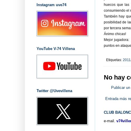
Instagram uve74
huecos que las 
consumiendo el m
También hay que
posibilidad de l
por tercera seman
Ánimo chicas!
Mejor jugadora: 
puntos en ataque
YouTube V-74 Villena
Etiquetas:
2011
No hay c
Publicar un
Twitter @Uvevillena
Entrada más re
CLUB BALONC
e-mail.
v74vill