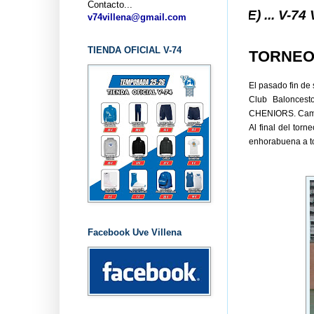
Contacto...
-74 VILLENA (ALICANTE) ... V-74 VILLENA DESDE 
v74villena@gmail.com
TIENDA OFICIAL V-74
TORNEO 
El pasado fin de
Club Balonces
CHENIORS. Camp
Al final del tor
enhorabuena a to
Facebook Uve Villena