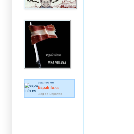
estamos en
EspaInfo
.es
Blog de Deportes