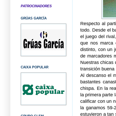
PATROCINADORES
GRÚAS GARCÍA
Respecto al part
todo. Desde el b
el juego del riva
que nos marca e
distinto, con un
de marcadores m
Nuestras chicas 
CAIXA POPULAR
transición buena
Al descanso el ma
bastantes canast
chispa. En la re
la primera parte 
calificar con un 
la ganamos 59-21
estuvieron a tan 