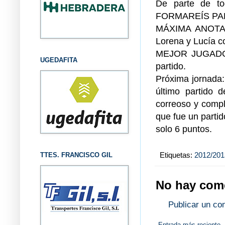
De parte de to
FORMAREÍS PA
MÁXIMA ANOTADO
Lorena y Lucía c
MEJOR JUGADORA
UGEDAFITA
partido.
Próxima jornada:
último partido 
correoso y compl
que fue un parti
solo 6 puntos.
Etiquetas:
2012/201
TTES. FRANCISCO GIL
No hay come
Publicar un co
Entrada más reciente