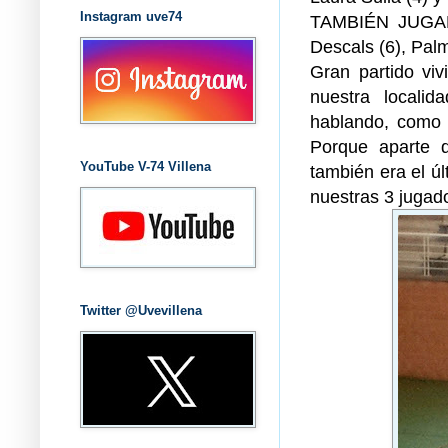
Instagram uve74
TAMBIÉN JUGARO
Descals (6), Palm
Gran partido vi
nuestra localid
hablando, como 
Porque aparte d
YouTube V-74 Villena
también era el ú
nuestras 3 jugad
Twitter @Uvevillena