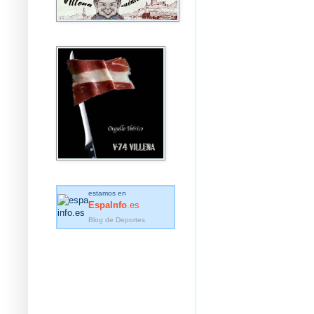
estamos en
EspaInfo
.es
Blog de Deportes