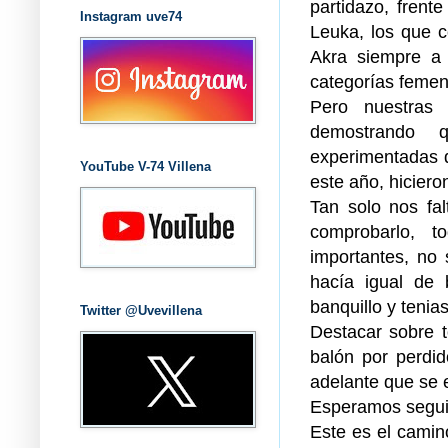
partidazo, frent
Instagram uve74
Leuka, los que 
Akra siempre a
categorías femen
Pero nuestras 
demostrando
experimentadas q
YouTube V-74 Villena
este año, hiciero
Tan solo nos fal
comprobarlo, t
importantes, no 
hacía igual de 
banquillo y teni
Twitter @Uvevillena
Destacar sobre t
balón por perdi
adelante que se 
Esperamos seguir
Este es el camin