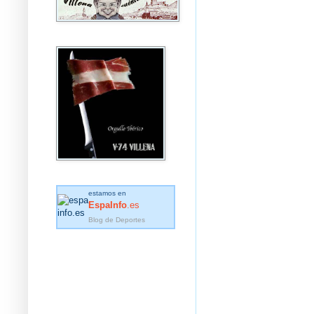
estamos en
EspaInfo
.es
Blog de Deportes