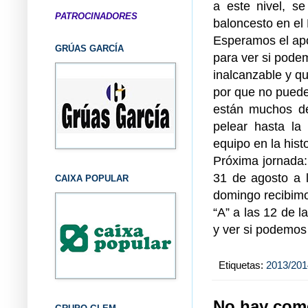
a este nivel, s
PATROCINADORES
baloncesto en el 
Esperamos el apo
GRÚAS GARCÍA
para ver si pode
inalcanzable y qu
por que no pued
están muchos de
pelear hasta la 
equipo en la hist
Próxima jornada
31 de agosto a l
CAIXA POPULAR
domingo recibimos
“A” a las 12 de 
y ver si podemos 
Etiquetas:
2013/201
No hay come