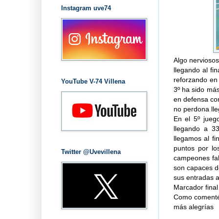
Instagram uve74
Algo nervioso
llegando al fi
reforzando en 
YouTube V-74 Villena
3º ha sido más
en defensa con
no perdona lle
En el 5º jueg
llegando a 33
llegamos al f
puntos por lo
Twitter @Uvevillena
campeones fal
son capaces de
sus entradas a
Marcador final 
Como comenté e
más alegrías