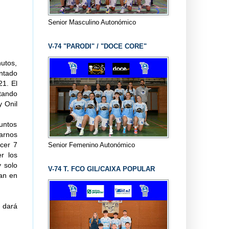
Senior Masculino Autonómico
V-74 "PARODI" / "DOCE CORE"
nutos,
ontado
21. El
etando
y Onil
untos
arnos
cer 7
Senior Femenino Autonómico
r los
 solo
V-74 T. FCO GIL/CAIXA POPULAR
ban en
s dará