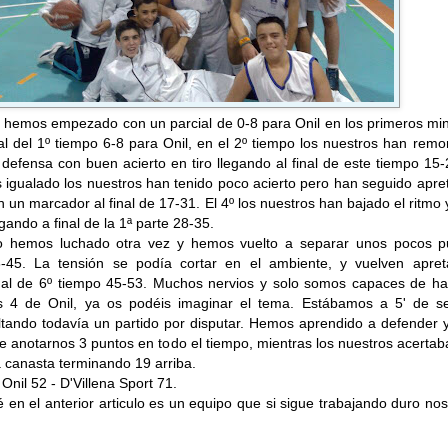
s hemos empezado con un parcial de 0-8 para Onil en los primeros mi
nal del 1º tiempo 6-8 para Onil, en el 2º tiempo los nuestros han rem
defensa con buen acierto en tiro llegando al final de este tiempo 15-
 igualado los nuestros han tenido poco acierto pero han seguido apr
 un marcador al final de 17-31. El 4º los nuestros han bajado el ritmo 
gando a final de la 1ª parte 28-35.
o hemos luchado otra vez y hemos vuelto a separar unos pocos p
-45. La tensión se podía cortar en el ambiente, y vuelven apret
inal de 6º tiempo 45-53. Muchos nervios y solo somos capaces de ha
s 4 de Onil, ya os podéis imaginar el tema. Estábamos a 5' de se
tando todavía un partido por disputar. Hemos aprendido a defender y
 anotarnos 3 puntos en todo el tiempo, mientras los nuestros acerta
 canasta terminando 19 arriba.
Onil 52 - D'Villena Sport 71.
n el anterior articulo es un equipo que si sigue trabajando duro no