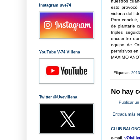
nuestros cuan
Instagram uve74
esto provocó 
victoria del lí
Para concluir
de plantarle c
triples segui
encuentro dur
equipo de Ori
permisivos en l
YouTube V-74 Villena
MÁXIMO ANOTA
Etiquetas:
2013
No hay c
Twitter @Uvevillena
Publicar un
Entrada más re
CLUB BALONC
e-mail.
v74vill