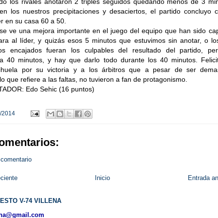
do los rivales anotaron 2 triples seguidos quedando menos de 3 min
en los nuestros precipitaciones y desaciertos, el partido concluyo 
der en su casa 60 a 50.
, se ve una mejora importante en el juego del equipo que han sido c
ara al líder, y quizás esos 5 minutos que estuvimos sin anotar, o l
dos encajados fueran los culpables del resultado del partido, pe
a 40 minutos, y hay que darlo todo durante los 40 minutos. Felicit
huela por su victoria y a los árbitros que a pesar de ser dema
o que refiere a las faltas, no tuvieron a fan de protagonismo.
DOR: Edo Sehic (16 puntos)
/2014
omentarios:
 comentario
ciente
Inicio
Entrada an
ESTO V-74 VILLENA
ena@gmail.com