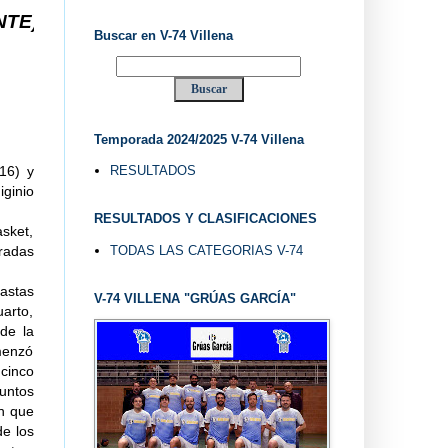
 VILLENA DESDE 1.974 ... EL "UVE" ...
Buscar en V-74 Villena
Temporada 2024/2025 V-74 Villena
RESULTADOS
16) y
ginio
RESULTADOS Y CLASIFICACIONES
asket,
TODAS LAS CATEGORIAS V-74
radas
nastas
V-74 VILLENA "GRÚAS GARCÍA"
arto,
 de la
menzó
cinco
puntos
an que
de los