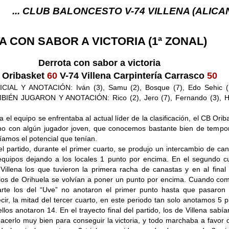
UB BALONCESTO V-74 VILLENA (ALICANTE) ... V-74
 CON SABOR A VICTORIA (1ª ZONAL)
Derrota con sabor a victoria
 Oribasket
60
V-74 Villena Carpintería Carrasco
50
CIAL Y ANOTACIÓN: Iván (3), Samu (2), Bosque (7), Edo Sehic (
AMBIÉN JUGARON Y ANOTACIÓN: Rico (2), Jero (7), Fernando (3), Hi
 el equipo se enfrentaba al actual líder de la clasificación, el CB Orib
no con algún jugador joven, que conocemos bastante bien de tempo
amos el potencial que tenían.
l partido, durante el primer cuarto, se produjo un intercambio de ca
quipos dejando a los locales 1 punto por encima. En el segundo cu
Villena los que tuvieron la primera racha de canastas y en al final
 los de Orihuela se volvían a poner un punto por encima. Cuando co
rte los del “Uve” no anotaron el primer punto hasta que pasaron 
cir, la mitad del tercer cuarto, en este periodo tan solo anotamos 5 
llos anotaron 14. En el trayecto final del partido, los de Villena sabí
acerlo muy bien para conseguir la victoria, y todo marchaba a favor 