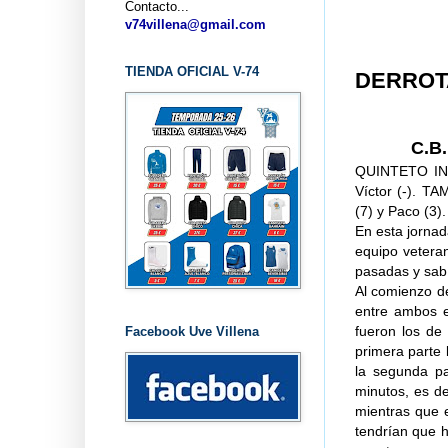
Contacto...
... CL
v74villena@gmail.com
TIENDA OFICIAL V-74
DERROTA
C.B.
QUINTETO INI
Víctor (-). T
(7) y Paco (3).
En esta jornada
equipo vetera
pasadas y sabí
Al comienzo de
entre ambos e
fueron los de 
Facebook Uve Villena
primera parte
la segunda pa
minutos, es de
mientras que e
tendrían que h