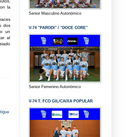
utos,
con la
Senior Masculino Autonómico
apaces
os dos
V-74 "PARODI" / "DOCE CORE"
ro un
ar al
siado
Senior Femenino Autonómico
V-74 T. FCO GIL/CAIXA POPULAR
tigua