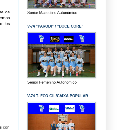
ase de
Senior Masculino Autonómico
hemos
e los
V-74 "PARODI" / "DOCE CORE"
Senior Femenino Autonómico
V-74 T. FCO GIL/CAIXA POPULAR
os con