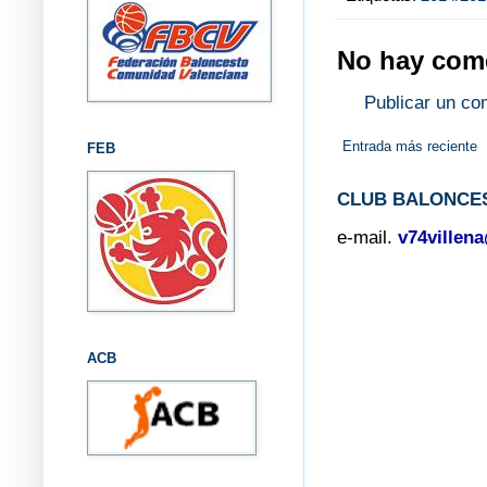
No hay come
Publicar un co
Entrada más reciente
FEB
CLUB BALONCES
e-mail.
v74villen
ACB