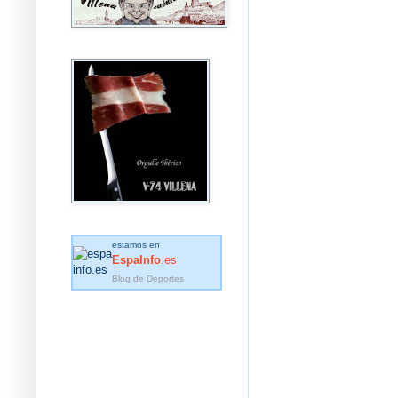
estamos en
EspaInfo
.es
Blog de Deportes