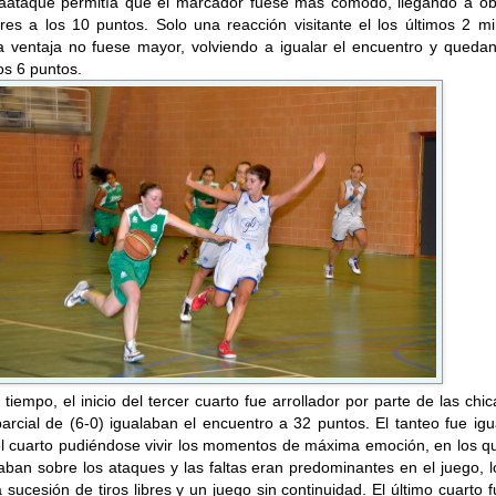
traataque permitía que el marcador fuese mas cómodo, llegando a ob
res a los 10 puntos. Solo una reacción visitante el los últimos 2 m
la ventaja no fuese mayor, volviendo a igualar el encuentro y queda
os 6 puntos.
tiempo, el inicio del tercer cuarto fue arrollador por parte de las chi
arcial de (6-0) igualaban el encuentro a 32 puntos. El tanteo fue ig
el cuarto pudiéndose vivir los momentos de máxima emoción, en los q
ban sobre los ataques y las faltas eran predominantes en el juego, 
sucesión de tiros libres y un juego sin continuidad. El último cuarto 