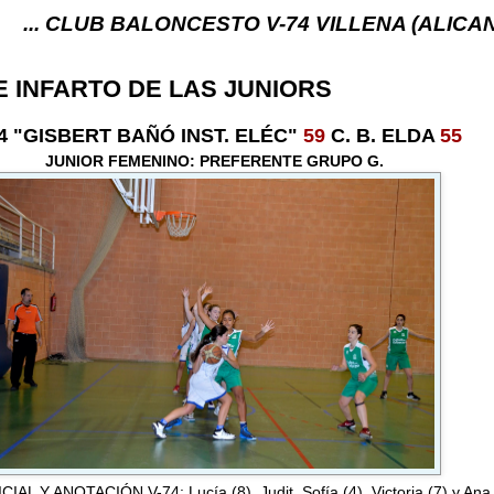
BALONCESTO V-74 VILLENA (ALICANTE) ... V-74 VI
E INFARTO DE LAS JUNIORS
4 "GISBERT BAÑÓ INST. ELÉC"
59
C. B. ELDA
55
JUNIOR FEMENINO: PREFERENTE GRUPO G.
AL Y ANOTACIÓN V-74: Lucía (8), Judit, Sofía (4), Victoria (7) y An