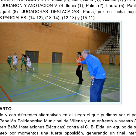
 JUGARON Y ANOTACIÓN V-74: Ilenia (1), Palmi (2), Laura (5), Paula
aquel (8). JUGADORAS DESTACADAS: Paula, por su lucha bajo
RCIALES: (14-12), (18-14), (12-18) y (15-11).
FARTO.
do y con diferentes alternativas en el juego el que pudimos ver el 
Pabellón Polideportivo Municipal de Villena y que enfrentó a nuestro 
ert Bañó Instalaciones Eléctricas) contra el C. B. Elda, un equipo de s
nteó por momentos una fuerte oposición, generando un final inte