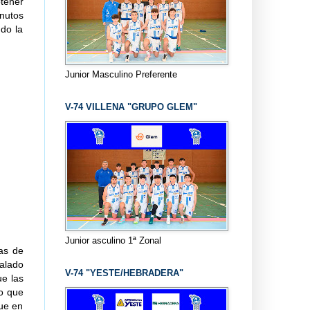
tener
inutos
ndo la
Junior Masculino Preferente
V-74 VILLENA "GRUPO GLEM"
Junior asculino 1ª Zonal
cas de
ualado
V-74 "YESTE/HEBRADERA"
ue las
lo que
fue en