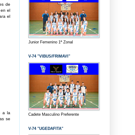
nes de
 en el
ara el
Junior Femenino 1ª Zonal
V-74 "VIBUS/FRIMAVI"
 a la
Cadete Masculino Preferente
cas se
V-74 "UGEDAFITA"