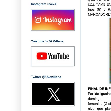
Instagram uve74
(11). TAMBIÉN
Inés (5) y R
MARCADORES PA
YouTube V-74 Villena
Twitter @Uvevillena
FINAL DE IN
Partido iguala
domingo el el 
femenino (Gisb
nivel que pla