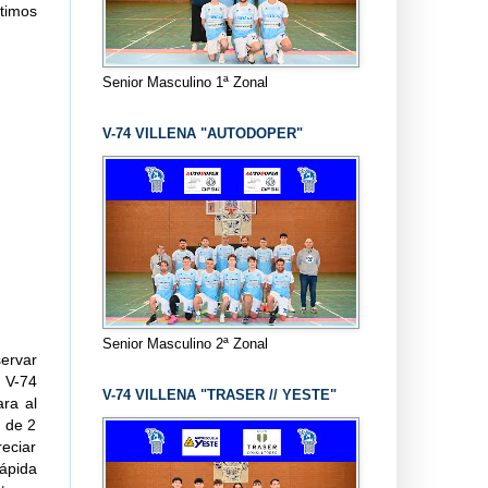
timos
Senior Masculino 1ª Zonal
V-74 VILLENA "AUTODOPER"
Senior Masculino 2ª Zonal
ervar
 V-74
V-74 VILLENA "TRASER // YESTE"
ra al
a de 2
reciar
ápida