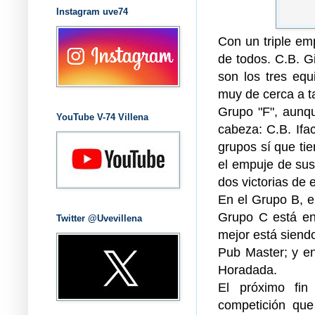
Instagram uve74
Con un triple emp
de todos. C.B. G
son los tres equ
muy de cerca a t
Grupo "F", aunq
YouTube V-74 Villena
cabeza: C.B. Ifa
grupos sí que tie
el empuje de sus
dos victorias de e
En el Grupo B, e
Grupo C está en
Twitter @Uvevillena
mejor está siendo
Pub Master; y en
Horadada.
El próximo fi
competición que