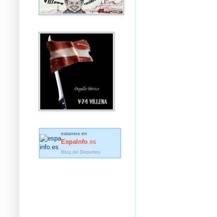
estamos en
EspaInfo
.es
Blog de Deportes