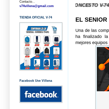
Contacto...
... CLUB BALONCESTO V-74 VILLENA (
v74villena@gmail.com
TIENDA OFICIAL V-74
EL SENIOR
Una de las compe
ha finalizado l
mejores equipos
Facebook Uve Villena