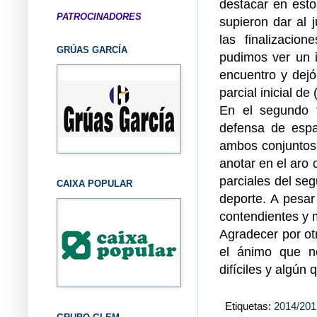
destacar en esto
PATROCINADORES
supieron dar al 
las finalizacio
GRÚAS GARCÍA
pudimos ver un i
encuentro y dejó
parcial inicial de
En el segundo 
defensa de espa
ambos conjuntos,
anotar en el aro c
parciales del se
CAIXA POPULAR
deporte. A pesar
contendientes y m
Agradecer por otr
el ánimo que n
difíciles y algú
Etiquetas:
2014/201