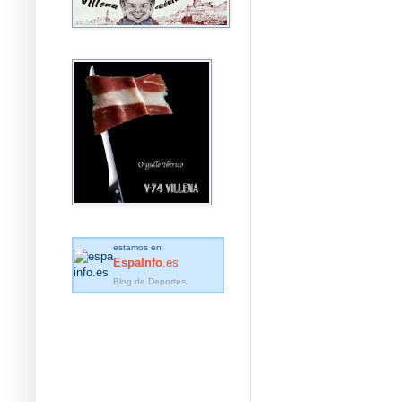
estamos en
EspaInfo
.es
Blog de Deportes