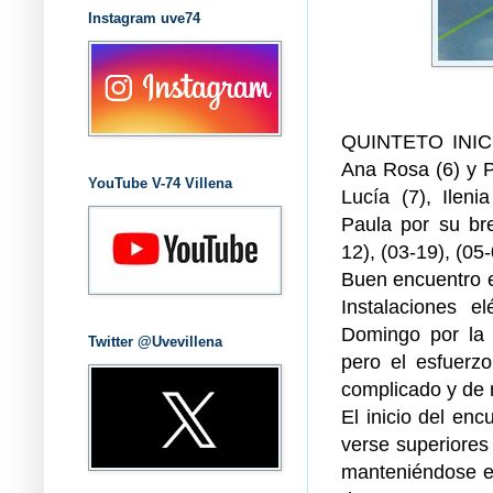
Instagram uve74
QUINTETO INICIA
Ana Rosa (6) y
YouTube V-74 Villena
Lucía (7), Ile
Paula por su b
12), (03-19), (05-
Buen encuentro e
Instalaciones e
Domingo por la
Twitter @Uvevillena
pero el esfuerz
complicado y de
El inicio del enc
verse superiores
manteniéndose es