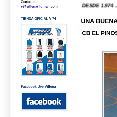
Contacto...
NTE) ... V-74 VILLENA DESDE 1.974 ... EL "UVE
v74villena@gmail.com
TIENDA OFICIAL V-74
UNA BUENA
CB EL PINO
Facebook Uve Villena