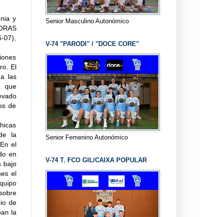
nia y
Senior Masculino Autonómico
DORAS
-07),
V-74 "PARODI" / "DOCE CORE"
ciones
ro. El
 a las
n que
levado
tos de
chicas
de la
Senior Femenino Autonómico
 En el
ndo en
V-74 T. FCO GIL/CAIXA POPULAR
s bajo
nes el
equipo
sobre
pio de
ban la