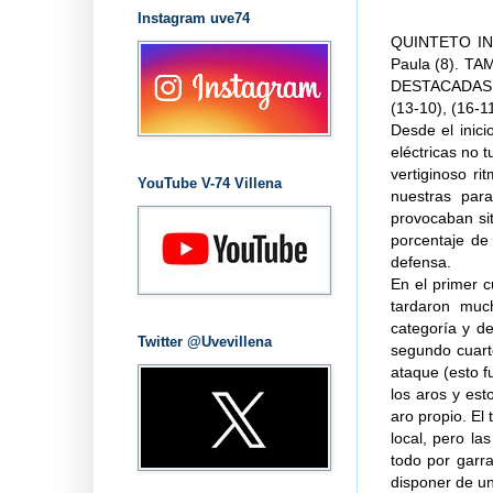
Instagram uve74
QUINTETO INIC
Paula (8). T
DESTACADAS: 
(13-10), (16-11
Desde el inic
eléctricas no 
vertiginoso ri
YouTube V-74 Villena
nuestras par
provocaban si
porcentaje de 
defensa.
En el primer 
tardaron muc
categoría y de
Twitter @Uvevillena
segundo cuarto
ataque (esto f
los aros y est
aro propio. El
local, pero l
todo por garr
disponer de un