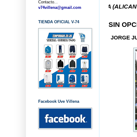
Contacto...
B BALONCESTO V-74 VILLENA (ALICANTE) ... V-74 
v74villena@gmail.com
TIENDA OFICIAL V-74
SIN OPC
JORGE J
Facebook Uve Villena