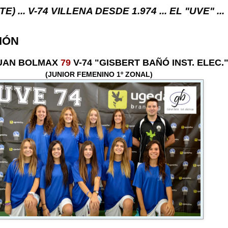
VILLENA DESDE 1.974 ... EL "UVE" ...
IÓN
UAN BOLMAX
79
V-74 "GISBERT BAÑÓ INST. ELEC.
(JUNIOR FEMENINO 1º ZONAL)