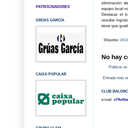
eliminación de
PATROCINADORES
equipo local v
Destacar el t
resultar ingra
GRÚAS GARCÍA
tiene que gratif
Etiquetas:
2014
No hay c
Publicar un
CAIXA POPULAR
Entrada más re
CLUB BALONC
e-mail.
v74vill