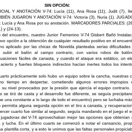
SIN OPCIÓN:
IAL Y ANOTACIÓN V-74: Lucía (11), Ana Rosa (11), Judit (7), Ile
AMBIÉN JUGARON Y ANOTACIÓN V-74: Victoria (3), Nuria (1). JUGA
Lucía y Ana Rosa por su anotación. MARCADORES PARCIALES: (26
) y (24-13).
io del encuentro, nuestro Junior Femenino V-74 Gisbert Bañó Instala
tuvo opción a la obtención de cualquier resultado positivo en el encuent
tmo aplicado por las chicas de Novelda planteaba serias dificultades
a subir el balón al campo contrario, con varios robos de baló
tuaciones fáciles de canasta, y cuando el ataque era estático, un e
acierto y fuertes bloqueos indirectos hacían inertes todos los inten
cuarto prácticamente solo hubo un equipo sobre la cancha, nuestras 
ho tiempo en despertar, cometiendo algunos errores impropios 
 su nivel provocados por la presión que ejercía el equipo contrario.
 se tiró de casta y el desarrollo fue diferente, se seguía precipita
ue una constante a lo largo de todo el encuentro) pero se luchaba má
o permitía alguna segunda opción en el tiro a canasta, y recuperacio
 tercer cuarto fue similar al segundo, seguía mandando en el juego el 
as jugadoras del V-74 aprovechaban mejor las opciones que obtenían 
a y lucha. En el último cuarto se comenzó a notar el cansancio, pro
a plantilla corta, y a esto le unimos que las faltas personales propicia