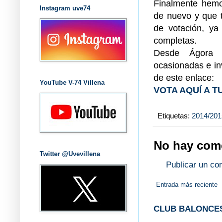
Finalmente hemo
Instagram uve74
de nuevo y que 
de votación, ya 
completas.
Desde Ágora D
ocasionadas e inv
de este enlace:
YouTube V-74 Villena
VOTA AQUÍ A T
Etiquetas:
2014/201
No hay come
Twitter @Uvevillena
Publicar un co
Entrada más reciente
CLUB BALONCES