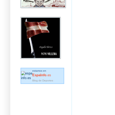
estamos en
EspaInfo
.es
Blog de Deportes