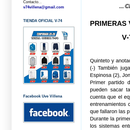
Contacto...
... CLUB BA
v74villena@gmail.com
TIENDA OFICIAL V-74
PRIMERAS 
V-
Quinteto y anota
(-) También juga
Espinosa (2), Jom
Primer partido 
pueden sacar t
cuenta que el eq
Facebook Uve Villena
entrenamientos 
que fallaron las p
Durante la prime
los sistemas en