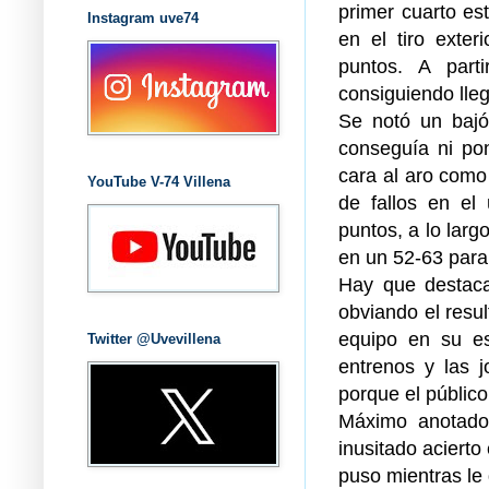
primer cuarto es
Instagram uve74
en el tiro exter
puntos. A parti
consiguiendo lle
Se notó un bajó
conseguía ni po
cara al aro como
YouTube V-74 Villena
de fallos en el
puntos, a lo larg
en un 52-63 para
Hay que destaca
obviando el resu
equipo en su es
Twitter @Uvevillena
entrenos y las 
porque el público 
Máximo anotador
inusitado acierto 
puso mientras le