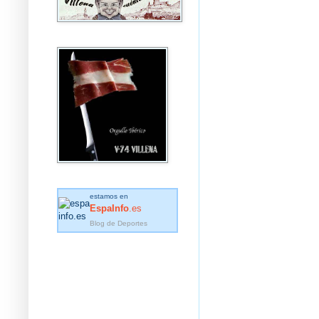
estamos en
EspaInfo
.es
Blog de Deportes