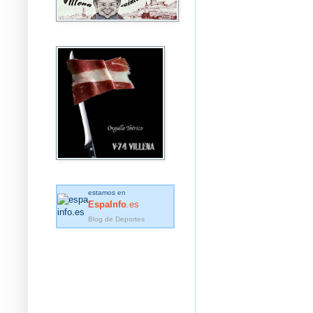
estamos en
EspaInfo
.es
Blog de Deportes