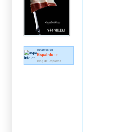
estamos en
EspaInfo
.es
Blog de Deportes