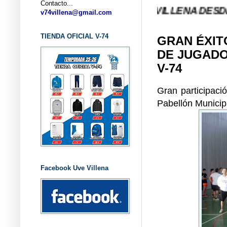
Contacto...
NA (ALICANTE) ... V-74 VILLENA DESDE 1.974 ...
v74villena@gmail.com
TIENDA OFICIAL V-74
GRAN ÉXIT
DE JUGADO
V-74
Gran participaci
Pabellón Municipa
Facebook Uve Villena