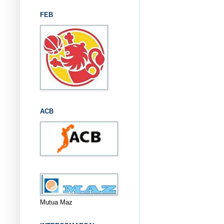
FEB
ACB
Mutua Maz