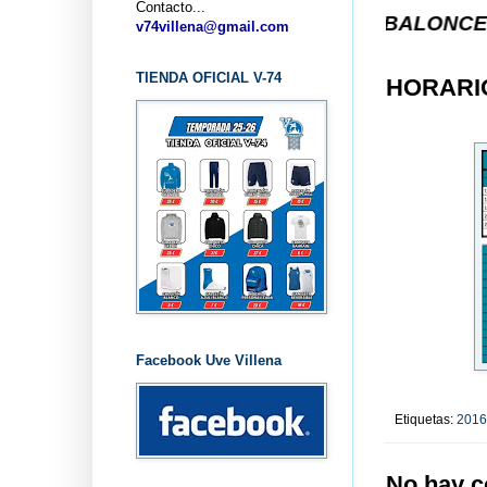
Contacto...
... CLUB BALONCESTO V-74 V
v74villena@gmail.com
TIENDA OFICIAL V-74
HORARIO
Facebook Uve Villena
Etiquetas:
2016
No hay c