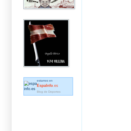
estamos en
EspaInfo
.es
Blog de Deportes