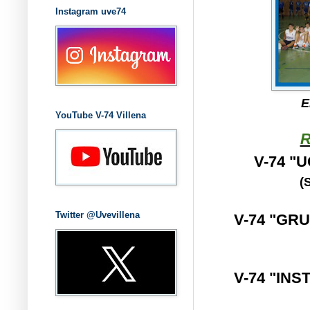
Instagram uve74
E
YouTube V-74 Villena
R
V-74 "
(
Twitter @Uvevillena
V-74 "GR
V-74 "INS