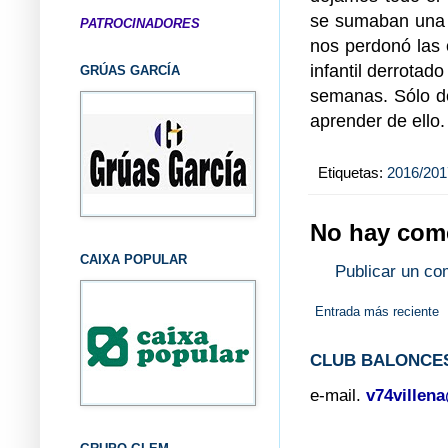
se sumaban una y 
PATROCINADORES
nos perdonó las 
infantil derrotad
GRÚAS GARCÍA
semanas. Sólo de
aprender de ello.
Etiquetas:
2016/201
No hay come
CAIXA POPULAR
Publicar un co
Entrada más reciente
CLUB BALONCES
e-mail.
v74villen