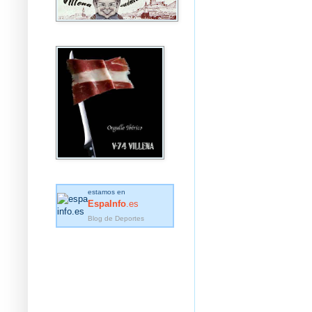
estamos en
EspaInfo
.es
Blog de Deportes