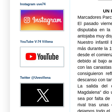
Instagram uve74
UN 
Marcadores Parcia
El pasado vierne
disputaba en la 
antojaba muy dis
Nuestro infanti
YouTube V-74 Villena
más durante la 1º
desde el comienz
debido al bajo ac
con las canastas
consiguieron ref
Twitter @Uvevillena
descanso con tan 
La salida del 
Magdalena” dio u
sea por falta de
rival tras unas
dejamos todo el 